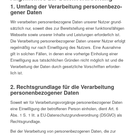
1. Umfang der Ver­ar­bei­tung per­so­nen­be­zo­
ge­ner Daten
Wir ver­ar­bei­ten per­so­nen­be­zo­gene Daten unserer Nutzer grund­
sätz­lich nur, soweit dies zur Bereit­stel­lung einer funk­ti­ons­fä­hi­gen
Web­seite sowie unserer Inhalte und Leis­tun­gen erfor­der­lich ist.
Die Ver­ar­bei­tung per­so­nen­be­zo­ge­ner Daten unserer Nutzer erfolgt
regel­mä­ßig nur nach Ein­wil­li­gung des Nutzers. Eine Aus­nahme
gilt in solchen Fällen, in denen eine vor­he­rige Ein­ho­lung einer
Ein­wil­li­gung aus tat­säch­li­chen Gründen nicht möglich ist und die
Ver­ar­bei­tung der Daten durch gesetz­li­che Vor­schrif­ten erfor­der­
lich ist.
2. Rechts­grund­lage für die Ver­ar­bei­tung
per­so­nen­be­zo­ge­ner Daten
Soweit wir für Ver­ar­bei­tungs­vor­gänge per­so­nen­be­zo­ge­ner Daten
eine Ein­wil­li­gung der betrof­fe­nen Person ein­ho­len, dient Art. 6
Abs. 1 S. 1 lit. a EU-Daten­schutz­grund­ver­ord­nung (DSGVO) als
Rechtsgrundlage.
Bei der Ver­ar­bei­tung von per­so­nen­be­zo­ge­nen Daten, die zur