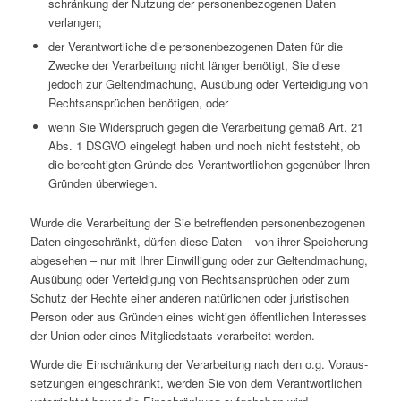
schrän­kung der Nutzung der per­so­nen­be­zo­ge­nen Daten
verlangen;
der Ver­ant­wort­li­che die per­so­nen­be­zo­ge­nen Daten für die
Zwecke der Ver­ar­bei­tung nicht länger benö­tigt, Sie diese
jedoch zur Gel­tend­ma­chung, Aus­übung oder Ver­tei­di­gung von
Rechts­an­sprü­chen benö­ti­gen, oder
wenn Sie Wider­spruch gegen die Ver­ar­bei­tung gemäß Art. 21
Abs. 1 DSGVO ein­ge­legt haben und noch nicht fest­steht, ob
die berech­tig­ten Gründe des Ver­ant­wort­li­chen gegen­über Ihren
Gründen überwiegen.
Wurde die Ver­ar­bei­tung der Sie betref­fen­den per­so­nen­be­zo­ge­nen
Daten ein­ge­schränkt, dürfen diese Daten – von ihrer Spei­che­rung
abge­se­hen – nur mit Ihrer Ein­wil­li­gung oder zur Gel­tend­ma­chung,
Aus­übung oder Ver­tei­di­gung von Rechts­an­sprü­chen oder zum
Schutz der Rechte einer anderen natür­li­chen oder juris­ti­schen
Person oder aus Gründen eines wich­ti­gen öffent­li­chen Inter­es­ses
der Union oder eines Mit­glied­staats ver­ar­bei­tet werden.
Wurde die Ein­schrän­kung der Ver­ar­bei­tung nach den o.g. Vor­aus­
set­zun­gen ein­ge­schränkt, werden Sie von dem Ver­ant­wort­li­chen