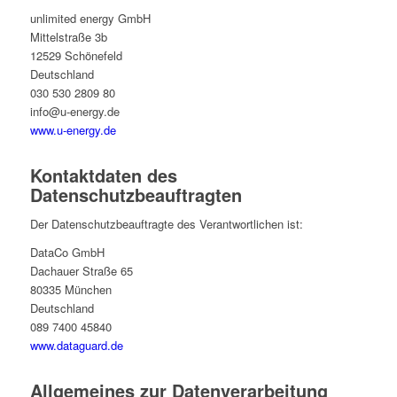
unli­mi­ted energy GmbH
Mit­tel­straße 3b
12529 Schönefeld
Deutschland
030 530 2809 80
info@u‑energy.de
www.u‑energy.de
Kon­takt­da­ten des
Datenschutzbeauftragten
Der Daten­schutz­be­auf­tragte des Ver­ant­wort­li­chen ist:
DataCo GmbH
Dach­auer Straße 65
80335 München
Deutschland
089 7400 45840
www.dataguard.de
All­ge­mei­nes zur Datenverarbeitung