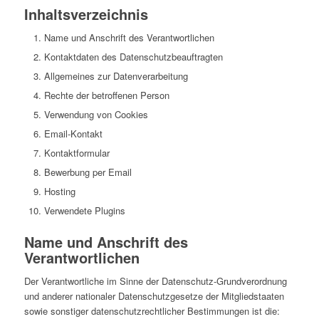
Inhalts­ver­zeich­nis
Name und Anschrift des Verantwortlichen
Kon­takt­da­ten des Datenschutzbeauftragten
All­ge­mei­nes zur Datenverarbeitung
Rechte der betrof­fe­nen Person
Ver­wen­dung von Cookies
Email-Kontakt
Kon­takt­for­mu­lar
Bewer­bung per Email
Hosting
Ver­wen­dete Plugins
Name und Anschrift des
Verantwortlichen
Der Ver­ant­wort­li­che im Sinne der Daten­schutz-Grund­ver­ord­nung
und anderer natio­na­ler Daten­schutz­ge­setze der Mit­glied­staa­ten
sowie sons­ti­ger daten­schutz­recht­li­cher Bestim­mun­gen ist die: