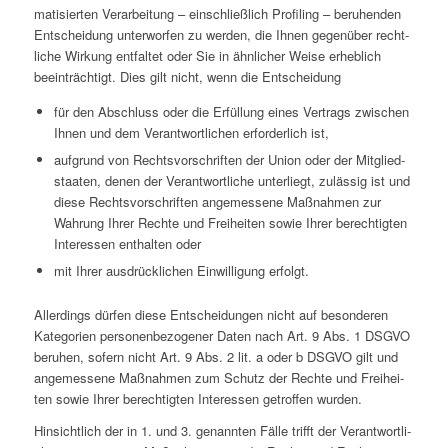
ma­ti­sier­ten Ver­ar­bei­tung – ein­schließ­lich Pro­fil­ing – beru­hen­den
Ent­schei­dung unter­wor­fen zu werden, die Ihnen gegen­über recht­
li­che Wirkung ent­fal­tet oder Sie in ähn­li­cher Weise erheb­lich
beein­träch­tigt. Dies gilt nicht, wenn die Entscheidung
für den Abschluss oder die Erfül­lung eines Ver­trags zwi­schen
Ihnen und dem Ver­ant­wort­li­chen erfor­der­lich ist,
auf­grund von Rechts­vor­schrif­ten der Union oder der Mit­glied­
staa­ten, denen der Ver­ant­wort­li­che unter­liegt, zuläs­sig ist und
diese Rechts­vor­schrif­ten ange­mes­sene Maß­nah­men zur
Wahrung Ihrer Rechte und Frei­hei­ten sowie Ihrer berech­tig­ten
Inter­es­sen ent­hal­ten oder
mit Ihrer aus­drück­li­chen Ein­wil­li­gung erfolgt.
Aller­dings dürfen diese Ent­schei­dun­gen nicht auf beson­de­ren
Kate­go­rien per­so­nen­be­zo­ge­ner Daten nach Art. 9 Abs. 1 DSGVO
beruhen, sofern nicht Art. 9 Abs. 2 lit. a oder b DSGVO gilt und
ange­mes­sene Maß­nah­men zum Schutz der Rechte und Frei­hei­
ten sowie Ihrer berech­tig­ten Inter­es­sen getrof­fen wurden.
Hin­sicht­lich der in 1. und 3. genann­ten Fälle trifft der Ver­ant­wort­li­