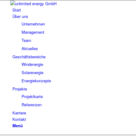
Start
Über uns
Unter­neh­men
Manage­ment
Team
Aktu­el­les
Geschäfts­be­rei­che
Wind­ener­gie
Solar­ener­gie
Ener­gie­kon­zepte
Pro­jekte
Pro­jekt­karte
Refe­ren­zen
Kar­riere
Kontakt
Menü