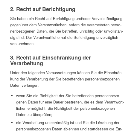
2. Recht auf Berichtigung
Sie haben ein Recht auf Berich­ti­gung und/oder Ver­voll­stän­di­gung
gegen­über dem Ver­ant­wort­li­chen, sofern die ver­ar­bei­te­ten per­so­
nen­be­zo­ge­nen Daten, die Sie betref­fen, unrich­tig oder unvoll­stän­
dig sind. Der Ver­ant­wort­li­che hat die Berich­ti­gung unver­züg­lich
vorzunehmen.
3. Recht auf Ein­schrän­kung der
Verarbeitung
Unter den fol­gen­den Vor­aus­set­zun­gen können Sie die Ein­schrän­
kung der Ver­ar­bei­tung der Sie betref­fen­den per­so­nen­be­zo­ge­nen
Daten verlangen:
wenn Sie die Rich­tig­keit der Sie betref­fen­den per­so­nen­be­zo­
ge­nen Daten für eine Dauer bestrei­ten, die es dem Ver­ant­wort­
li­chen ermög­licht, die Rich­tig­keit der per­so­nen­be­zo­ge­nen
Daten zu überprüfen;
die Ver­ar­bei­tung unrecht­mä­ßig ist und Sie die Löschung der
per­so­nen­be­zo­ge­nen Daten ableh­nen und statt­des­sen die Ein­