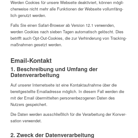
Werden Cookies für unsere Web­seite deak­ti­viert, können mög­li­
cher­weise nicht mehr alle Funk­tio­nen der Web­seite voll­um­fäng­
lich genutzt werden.
Falls Sie einen Safari-Browser ab Version 12.1 ver­wen­den,
werden Cookies nach sieben Tagen auto­ma­tisch gelöscht. Dies
betrifft auch Opt-Out-Cookies, die zur Ver­hin­de­rung von Track­ing­
maß­nah­men gesetzt werden.
Email-Kontakt
1. Beschrei­bung und Umfang der
Datenverarbeitung
Auf unserer Inter­net­seite ist eine Kon­takt­auf­nahme über die
bereit­ge­stellte Email­adresse möglich. In diesem Fall werden die
mit der Email über­mit­tel­ten per­so­nen­be­zo­ge­nen Daten des
Nutzers gespeichert.
Die Daten werden aus­schließ­lich für die Ver­ar­bei­tung der Kon­ver­
sa­tion verwendet.
2. Zweck der Datenverarbeitung