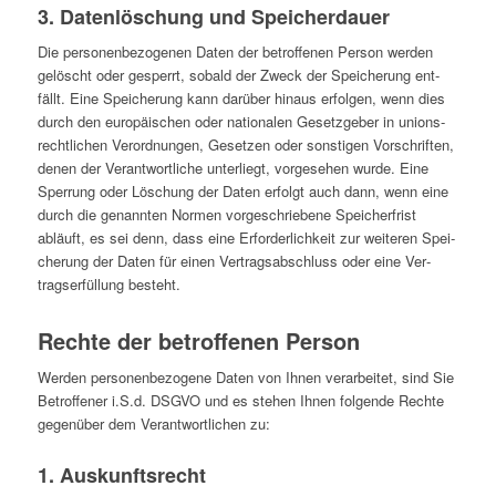
3. Daten­lö­schung und Speicherdauer
Die per­so­nen­be­zo­ge­nen Daten der betrof­fe­nen Person werden
gelöscht oder gesperrt, sobald der Zweck der Spei­che­rung ent­
fällt. Eine Spei­che­rung kann darüber hinaus erfol­gen, wenn dies
durch den euro­päi­schen oder natio­na­len Gesetz­ge­ber in uni­ons­
recht­li­chen Ver­ord­nun­gen, Geset­zen oder sons­ti­gen Vor­schrif­ten,
denen der Ver­ant­wort­li­che unter­liegt, vor­ge­se­hen wurde. Eine
Sper­rung oder Löschung der Daten erfolgt auch dann, wenn eine
durch die genann­ten Normen vor­ge­schrie­bene Spei­cher­frist
abläuft, es sei denn, dass eine Erfor­der­lich­keit zur wei­te­ren Spei­
che­rung der Daten für einen Ver­trags­ab­schluss oder eine Ver­
trags­er­fül­lung besteht.
Rechte der betrof­fe­nen Person
Werden per­so­nen­be­zo­gene Daten von Ihnen ver­ar­bei­tet, sind Sie
Betrof­fe­ner i.S.d. DSGVO und es stehen Ihnen fol­gende Rechte
gegen­über dem Ver­ant­wort­li­chen zu:
1. Aus­kunfts­recht