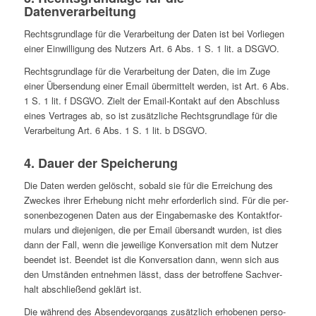
Datenverarbeitung
Rechts­grund­lage für die Ver­ar­bei­tung der Daten ist bei Vor­lie­gen
einer Ein­wil­li­gung des Nutzers Art. 6 Abs. 1 S. 1 lit. a DSGVO.
Rechts­grund­lage für die Ver­ar­bei­tung der Daten, die im Zuge
einer Über­sen­dung einer Email über­mit­telt werden, ist Art. 6 Abs.
1 S. 1 lit. f DSGVO. Zielt der Email-Kontakt auf den Abschluss
eines Ver­tra­ges ab, so ist zusätz­li­che Rechts­grund­lage für die
Ver­ar­bei­tung Art. 6 Abs. 1 S. 1 lit. b DSGVO.
4. Dauer der Speicherung
Die Daten werden gelöscht, sobald sie für die Errei­chung des
Zweckes ihrer Erhe­bung nicht mehr erfor­der­lich sind. Für die per­
so­nen­be­zo­ge­nen Daten aus der Ein­ga­be­maske des Kon­takt­for­
mu­lars und die­je­ni­gen, die per Email über­sandt wurden, ist dies
dann der Fall, wenn die jewei­lige Kon­ver­sa­tion mit dem Nutzer
beendet ist. Beendet ist die Kon­ver­sa­tion dann, wenn sich aus
den Umstän­den ent­neh­men lässt, dass der betrof­fene Sach­ver­
halt abschlie­ßend geklärt ist.
Die während des Absen­de­vor­gangs zusätz­lich erho­be­nen per­so­