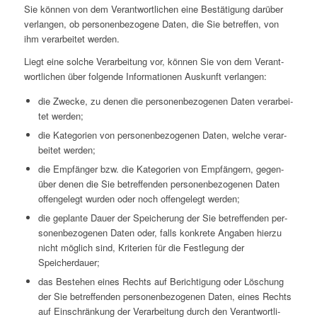
Sie können von dem Ver­ant­wort­li­chen eine Bestä­ti­gung darüber
ver­lan­gen, ob per­so­nen­be­zo­gene Daten, die Sie betref­fen, von
ihm ver­ar­bei­tet werden.
Liegt eine solche Ver­ar­bei­tung vor, können Sie von dem Ver­ant­
wort­li­chen über fol­gende Infor­ma­tio­nen Aus­kunft verlangen:
die Zwecke, zu denen die per­so­nen­be­zo­ge­nen Daten ver­ar­bei­
tet werden;
die Kate­go­rien von per­so­nen­be­zo­ge­nen Daten, welche ver­ar­
bei­tet werden;
die Emp­fän­ger bzw. die Kate­go­rien von Emp­fän­gern, gegen­
über denen die Sie betref­fen­den per­so­nen­be­zo­ge­nen Daten
offen­ge­legt wurden oder noch offen­ge­legt werden;
die geplante Dauer der Spei­che­rung der Sie betref­fen­den per­
so­nen­be­zo­ge­nen Daten oder, falls kon­krete Angaben hierzu
nicht möglich sind, Kri­te­rien für die Fest­le­gung der
Speicherdauer;
das Bestehen eines Rechts auf Berich­ti­gung oder Löschung
der Sie betref­fen­den per­so­nen­be­zo­ge­nen Daten, eines Rechts
auf Ein­schrän­kung der Ver­ar­bei­tung durch den Ver­ant­wort­li­