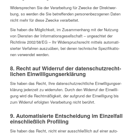
Wider­spre­chen Sie der Ver­ar­bei­tung für Zwecke der Direkt­wer­
bung, so werden die Sie betref­fen­den per­so­nen­be­zo­ge­nen Daten
nicht mehr für diese Zwecke verarbeitet.
Sie haben die Mög­lich­keit, im Zusam­men­hang mit der Nutzung
von Diens­ten der Infor­ma­ti­ons­ge­sell­schaft – unge­ach­tet der
Richt­li­nie 2002/58/EG – Ihr Wider­spruchs­recht mittels auto­ma­ti­
sier­ter Ver­fah­ren aus­zu­üben, bei denen tech­ni­sche Spe­zi­fi­ka­tio­
nen ver­wen­det werden.
8. Recht auf Wider­ruf der daten­schutz­recht­
li­chen Einwilligungserklärung
Sie haben das Recht, Ihre daten­schutz­recht­li­che Ein­wil­li­gungs­er­
klä­rung jeder­zeit zu wider­ru­fen. Durch den Wider­ruf der Ein­wil­li­
gung wird die Recht­mä­ßig­keit, der auf­grund der Ein­wil­li­gung bis
zum Wider­ruf erfolg­ten Ver­ar­bei­tung nicht berührt.
9. Auto­ma­ti­sierte Ent­schei­dung im Ein­zel­fall
ein­schließ­lich Profiling
Sie haben das Recht, nicht einer aus­schließ­lich auf einer auto­