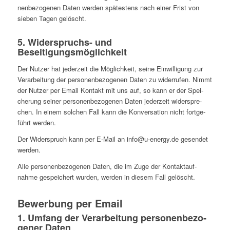
nen­be­zo­ge­nen Daten werden spä­tes­tens nach einer Frist von
sieben Tagen gelöscht.
5. Wider­spruchs- und
Beseitigungsmöglichkeit
Der Nutzer hat jeder­zeit die Mög­lich­keit, seine Ein­wil­li­gung zur
Ver­ar­bei­tung der per­so­nen­be­zo­ge­nen Daten zu wider­ru­fen. Nimmt
der Nutzer per Email Kontakt mit uns auf, so kann er der Spei­
che­rung seiner per­so­nen­be­zo­ge­nen Daten jeder­zeit wider­spre­
chen. In einem solchen Fall kann die Kon­ver­sa­tion nicht fort­ge­
führt werden.
Der Wider­spruch kann per E‑Mail an info@u‑energy.de gesen­det
werden.
Alle per­so­nen­be­zo­ge­nen Daten, die im Zuge der Kon­takt­auf­
nahme gespei­chert wurden, werden in diesem Fall gelöscht.
Bewer­bung per Email
1. Umfang der Ver­ar­bei­tung per­so­nen­be­zo­
ge­ner Daten