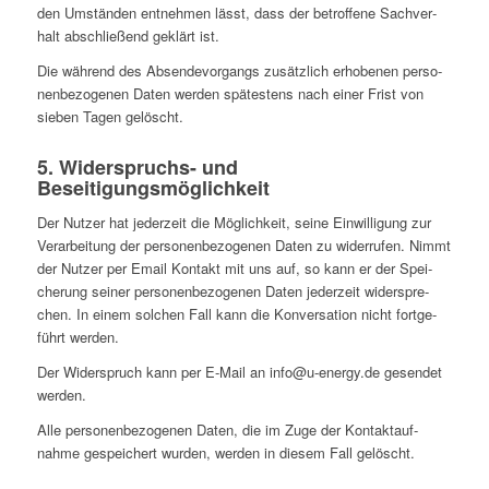
den Umstän­den ent­neh­men lässt, dass der betrof­fene Sach­ver­
halt abschlie­ßend geklärt ist.
Die während des Absen­de­vor­gangs zusätz­lich erho­be­nen per­so­
nen­be­zo­ge­nen Daten werden spä­tes­tens nach einer Frist von
sieben Tagen gelöscht.
5. Wider­spruchs- und
Beseitigungsmöglichkeit
Der Nutzer hat jeder­zeit die Mög­lich­keit, seine Ein­wil­li­gung zur
Ver­ar­bei­tung der per­so­nen­be­zo­ge­nen Daten zu wider­ru­fen. Nimmt
der Nutzer per Email Kontakt mit uns auf, so kann er der Spei­
che­rung seiner per­so­nen­be­zo­ge­nen Daten jeder­zeit wider­spre­
chen. In einem solchen Fall kann die Kon­ver­sa­tion nicht fort­ge­
führt werden.
Der Wider­spruch kann per E‑Mail an info@u‑energy.de gesen­det
werden.
Alle per­so­nen­be­zo­ge­nen Daten, die im Zuge der Kon­takt­auf­
nahme gespei­chert wurden, werden in diesem Fall gelöscht.