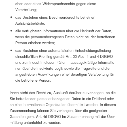
chen oder eines Wider­spruchs­rechts gegen diese
Verarbeitung;
das Bestehen eines Beschwer­de­rechts bei einer
Aufsichtsbehörde;
alle ver­füg­ba­ren Infor­ma­tio­nen über die Her­kunft der Daten,
wenn die per­so­nen­be­zo­ge­nen Daten nicht bei der betrof­fe­nen
Person erhoben werden;
das Bestehen einer auto­ma­ti­sier­ten Ent­schei­dungs­fin­dung
ein­schließ­lich Pro­fil­ing gemäß Art. 22 Abs. 1 und 4 DSGVO
und zumin­dest in diesen Fällen – aus­sa­ge­kräf­tige Infor­ma­tio­
nen über die invol­vierte Logik sowie die Trag­weite und die
ange­streb­ten Aus­wir­kun­gen einer der­ar­ti­gen Ver­ar­bei­tung für
die betrof­fene Person.
Ihnen steht das Recht zu, Aus­kunft darüber zu ver­lan­gen, ob die
Sie betref­fen­den per­so­nen­be­zo­ge­nen Daten in ein Dritt­land oder
an eine inter­na­tio­nale Orga­ni­sa­tion über­mit­telt werden. In diesem
Zusam­men­hang können Sie ver­lan­gen, über die geeig­ne­ten
Garan­tien gem. Art. 46 DSGVO im Zusam­men­hang mit der Über­
mitt­lung unter­rich­tet zu werden.