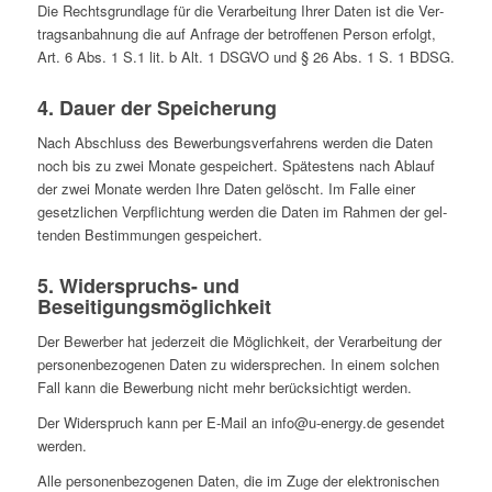
Die Rechts­grund­lage für die Ver­ar­bei­tung Ihrer Daten ist die Ver­
trags­an­bah­nung die auf Anfrage der betrof­fe­nen Person erfolgt,
Art. 6 Abs. 1 S.1 lit. b Alt. 1 DSGVO und § 26 Abs. 1 S. 1 BDSG.
4. Dauer der Speicherung
Nach Abschluss des Bewer­bungs­ver­fah­rens werden die Daten
noch bis zu zwei Monate gespei­chert. Spä­tes­tens nach Ablauf
der zwei Monate werden Ihre Daten gelöscht. Im Falle einer
gesetz­li­chen Ver­pflich­tung werden die Daten im Rahmen der gel­
ten­den Bestim­mun­gen gespeichert.
5. Wider­spruchs- und
Beseitigungsmöglichkeit
Der Bewer­ber hat jeder­zeit die Mög­lich­keit, der Ver­ar­bei­tung der
per­so­nen­be­zo­ge­nen Daten zu wider­spre­chen. In einem solchen
Fall kann die Bewer­bung nicht mehr berück­sich­tigt werden.
Der Wider­spruch kann per E‑Mail an info@u‑energy.de gesen­det
werden.
Alle per­so­nen­be­zo­ge­nen Daten, die im Zuge der elek­tro­ni­schen