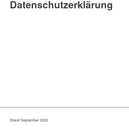
Daten­schutz­er­klä­rung
Stand Sep­tem­ber 2020