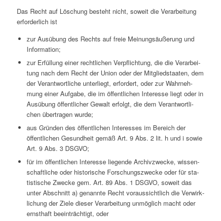
Das Recht auf Löschung besteht nicht, soweit die Ver­ar­bei­tung
erfor­der­lich ist
zur Aus­übung des Rechts auf freie Mei­nungs­äu­ße­rung und
Information;
zur Erfül­lung einer recht­li­chen Ver­pflich­tung, die die Ver­ar­bei­
tung nach dem Recht der Union oder der Mit­glied­staa­ten, dem
der Ver­ant­wort­li­che unter­liegt, erfor­dert, oder zur Wahr­neh­
mung einer Aufgabe, die im öffent­li­chen Inter­esse liegt oder in
Aus­übung öffent­li­cher Gewalt erfolgt, die dem Ver­ant­wort­li­
chen über­tra­gen wurde;
aus Gründen des öffent­li­chen Inter­es­ses im Bereich der
öffent­li­chen Gesund­heit gemäß Art. 9 Abs. 2 lit. h und i sowie
Art. 9 Abs. 3 DSGVO;
für im öffent­li­chen Inter­esse lie­gende Archiv­zwe­cke, wis­sen­
schaft­li­che oder his­to­ri­sche For­schungs­zwe­cke oder für sta­
tis­ti­sche Zwecke gem. Art. 89 Abs. 1 DSGVO, soweit das
unter Abschnitt a) genannte Recht vor­aus­sicht­lich die Ver­wirk­
li­chung der Ziele dieser Ver­ar­bei­tung unmög­lich macht oder
ernst­haft beein­träch­tigt, oder