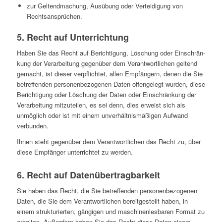
zur Gel­tend­ma­chung, Aus­übung oder Ver­tei­di­gung von
Rechtsansprüchen.
5. Recht auf Unterrichtung
Haben Sie das Recht auf Berich­ti­gung, Löschung oder Ein­schrän­
kung der Ver­ar­bei­tung gegen­über dem Ver­ant­wort­li­chen geltend
gemacht, ist dieser ver­pflich­tet, allen Emp­fän­gern, denen die Sie
betref­fen­den per­so­nen­be­zo­ge­nen Daten offen­ge­legt wurden, diese
Berich­ti­gung oder Löschung der Daten oder Ein­schrän­kung der
Ver­ar­bei­tung mit­zu­tei­len, es sei denn, dies erweist sich als
unmög­lich oder ist mit einem unver­hält­nis­mä­ßi­gen Aufwand
verbunden.
Ihnen steht gegen­über dem Ver­ant­wort­li­chen das Recht zu, über
diese Emp­fän­ger unter­rich­tet zu werden.
6. Recht auf Datenübertragbarkeit
Sie haben das Recht, die Sie betref­fen­den per­so­nen­be­zo­ge­nen
Daten, die Sie dem Ver­ant­wort­li­chen bereit­ge­stellt haben, in
einem struk­tu­rier­ten, gän­gi­gen und maschi­nen­les­ba­ren Format zu
erhal­ten. Außer­dem haben Sie das Recht diese Daten einem