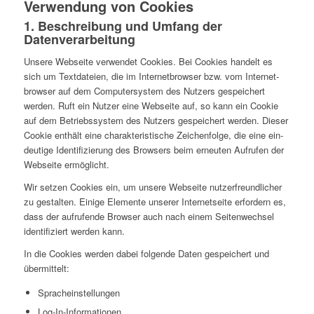
Ver­wen­dung von Cookies
1. Beschrei­bung und Umfang der
Datenverarbeitung
Unsere Web­seite ver­wen­det Cookies. Bei Cookies handelt es
sich um Text­da­teien, die im Inter­net­brow­ser bzw. vom Inter­net­
brow­ser auf dem Com­pu­ter­sys­tem des Nutzers gespei­chert
werden. Ruft ein Nutzer eine Web­seite auf, so kann ein Cookie
auf dem Betriebs­sys­tem des Nutzers gespei­chert werden. Dieser
Cookie enthält eine cha­rak­te­ris­ti­sche Zei­chen­folge, die eine ein­
deu­tige Iden­ti­fi­zie­rung des Brow­sers beim erneu­ten Auf­ru­fen der
Web­seite ermöglicht.
Wir setzen Cookies ein, um unsere Web­seite nut­zer­freund­li­cher
zu gestal­ten. Einige Ele­mente unserer Inter­net­seite erfor­dern es,
dass der auf­ru­fende Browser auch nach einem Sei­ten­wech­sel
iden­ti­fi­ziert werden kann.
In die Cookies werden dabei fol­gende Daten gespei­chert und
übermittelt:
Sprach­ein­stel­lun­gen
Log-In-Infor­ma­tio­nen