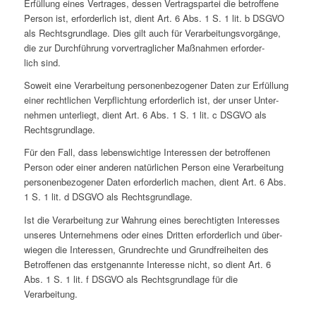
Erfül­lung eines Ver­tra­ges, dessen Ver­trags­par­tei die betrof­fene
Person ist, erfor­der­lich ist, dient Art. 6 Abs. 1 S. 1 lit. b DSGVO
als Rechts­grund­lage. Dies gilt auch für Ver­ar­bei­tungs­vor­gänge,
die zur Durch­füh­rung vor­ver­trag­li­cher Maß­nah­men erfor­der­
lich sind.
Soweit eine Ver­ar­bei­tung per­so­nen­be­zo­ge­ner Daten zur Erfül­lung
einer recht­li­chen Ver­pflich­tung erfor­der­lich ist, der unser Unter­
neh­men unter­liegt, dient Art. 6 Abs. 1 S. 1 lit. c DSGVO als
Rechtsgrundlage.
Für den Fall, dass lebens­wich­tige Inter­es­sen der betrof­fe­nen
Person oder einer anderen natür­li­chen Person eine Ver­ar­bei­tung
per­so­nen­be­zo­ge­ner Daten erfor­der­lich machen, dient Art. 6 Abs.
1 S. 1 lit. d DSGVO als Rechtsgrundlage.
Ist die Ver­ar­bei­tung zur Wahrung eines berech­tig­ten Inter­es­ses
unseres Unter­neh­mens oder eines Dritten erfor­der­lich und über­
wie­gen die Inter­es­sen, Grund­rechte und Grund­frei­hei­ten des
Betrof­fe­nen das erst­ge­nannte Inter­esse nicht, so dient Art. 6
Abs. 1 S. 1 lit. f DSGVO als Rechts­grund­lage für die
Verarbeitung.