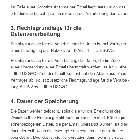
Im Falle einer Kon­takt­auf­nahme per Email liegt hieran auch das
erfor­der­li­che berech­tigte Inter­esse an der Ver­ar­bei­tung der Daten.
3. Rechts­grund­lage für die
Datenverarbeitung
Rechts­grund­lage für die Ver­ar­bei­tung der Daten ist bei Vor­lie­gen
einer Ein­wil­li­gung des Nutzers Art. 6 Abs. 1 lit. a DSGVO.
Rechts­grund­lage für die Ver­ar­bei­tung der Daten, die im Zuge
einer Über­sen­dung einer Email über­mit­telt werden, ist Art. 6 Abs.
1 lit. f DSGVO. Zielt der Email-Kontakt auf den Abschluss eines
Ver­tra­ges ab, so ist zusätz­li­che Rechts­grund­lage für die Ver­ar­bei­
tung Art. 6 Abs. 1 lit. b DSGVO.
4. Dauer der Speicherung
Die Daten werden gelöscht, sobald sie für die Errei­chung des
Zweckes ihrer Erhe­bung nicht mehr erfor­der­lich sind. Für die per­
so­nen­be­zo­ge­nen Daten, die per Email über­sandt wurden, ist dies
dann der Fall, wenn die jewei­lige Kon­ver­sa­tion mit dem Nutzer
beendet ist. Beendet ist die Kon­ver­sa­tion dann, wenn sich aus