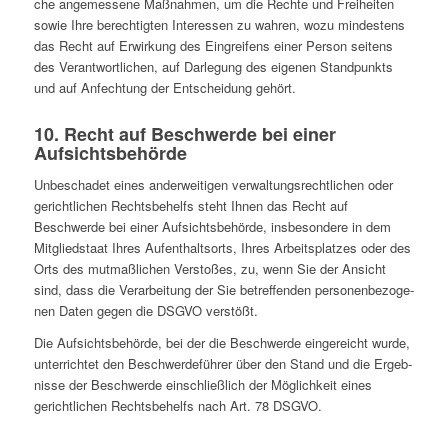
che ange­mes­sene Maß­nah­men, um die Rechte und Frei­hei­ten
sowie Ihre berech­tig­ten Inter­es­sen zu wahren, wozu min­des­tens
das Recht auf Erwir­kung des Ein­grei­fens einer Person seitens
des Ver­ant­wort­li­chen, auf Dar­le­gung des eigenen Stand­punkts
und auf Anfech­tung der Ent­schei­dung gehört.
10. Recht auf Beschwerde bei einer
Aufsichtsbehörde
Unbe­scha­det eines ander­wei­ti­gen ver­wal­tungs­recht­li­chen oder
gericht­li­chen Rechts­be­helfs steht Ihnen das Recht auf
Beschwerde bei einer Auf­sichts­be­hörde, ins­be­son­dere in dem
Mit­glied­staat Ihres Auf­ent­halts­orts, Ihres Arbeits­plat­zes oder des
Orts des mut­maß­li­chen Ver­sto­ßes, zu, wenn Sie der Ansicht
sind, dass die Ver­ar­bei­tung der Sie betref­fen­den per­so­nen­be­zo­ge­
nen Daten gegen die DSGVO verstößt.
Die Auf­sichts­be­hörde, bei der die Beschwerde ein­ge­reicht wurde,
unter­rich­tet den Beschwer­de­füh­rer über den Stand und die Ergeb­
nisse der Beschwerde ein­schließ­lich der Mög­lich­keit eines
gericht­li­chen Rechts­be­helfs nach Art. 78 DSGVO.