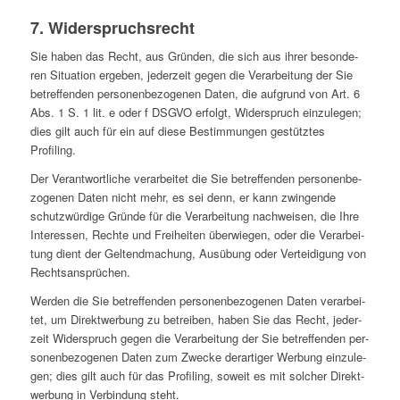
7. Wider­spruchs­recht
Sie haben das Recht, aus Gründen, die sich aus ihrer beson­de­
ren Situa­tion ergeben, jeder­zeit gegen die Ver­ar­bei­tung der Sie
betref­fen­den per­so­nen­be­zo­ge­nen Daten, die auf­grund von Art. 6
Abs. 1 S. 1 lit. e oder f DSGVO erfolgt, Wider­spruch ein­zu­le­gen;
dies gilt auch für ein auf diese Bestim­mun­gen gestütz­tes
Profiling.
Der Ver­ant­wort­li­che ver­ar­bei­tet die Sie betref­fen­den per­so­nen­be­
zo­ge­nen Daten nicht mehr, es sei denn, er kann zwin­gende
schutz­wür­dige Gründe für die Ver­ar­bei­tung nach­wei­sen, die Ihre
Inter­es­sen, Rechte und Frei­hei­ten über­wie­gen, oder die Ver­ar­bei­
tung dient der Gel­tend­ma­chung, Aus­übung oder Ver­tei­di­gung von
Rechtsansprüchen.
Werden die Sie betref­fen­den per­so­nen­be­zo­ge­nen Daten ver­ar­bei­
tet, um Direkt­wer­bung zu betrei­ben, haben Sie das Recht, jeder­
zeit Wider­spruch gegen die Ver­ar­bei­tung der Sie betref­fen­den per­
so­nen­be­zo­ge­nen Daten zum Zwecke der­ar­ti­ger Werbung ein­zu­le­
gen; dies gilt auch für das Pro­fil­ing, soweit es mit solcher Direkt­
wer­bung in Ver­bin­dung steht.