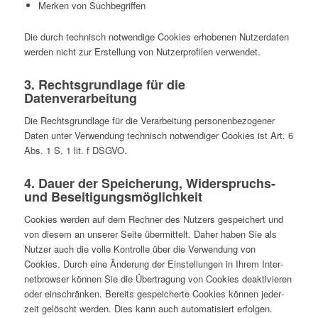
Merken von Suchbegriffen
Die durch tech­nisch not­wen­dige Cookies erho­be­nen Nut­zer­da­ten
werden nicht zur Erstel­lung von Nut­zer­pro­fi­len verwendet.
3. Rechts­grund­lage für die
Datenverarbeitung
Die Rechts­grund­lage für die Ver­ar­bei­tung per­so­nen­be­zo­ge­ner
Daten unter Ver­wen­dung tech­nisch not­wen­di­ger Cookies ist Art. 6
Abs. 1 S. 1 lit. f DSGVO.
4. Dauer der Spei­che­rung, Wider­spruchs-
und Beseitigungsmöglichkeit
Cookies werden auf dem Rechner des Nutzers gespei­chert und
von diesem an unserer Seite über­mit­telt. Daher haben Sie als
Nutzer auch die volle Kon­trolle über die Ver­wen­dung von
Cookies. Durch eine Ände­rung der Ein­stel­lun­gen in Ihrem Inter­
net­brow­ser können Sie die Über­tra­gung von Cookies deak­ti­vie­ren
oder ein­schrän­ken. Bereits gespei­cherte Cookies können jeder­
zeit gelöscht werden. Dies kann auch auto­ma­ti­siert erfol­gen.