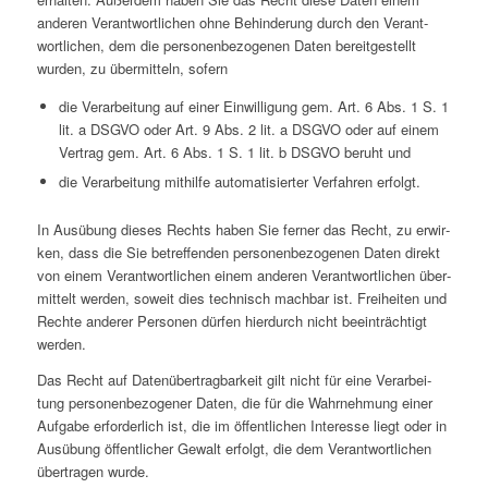
anderen Ver­ant­wort­li­chen ohne Behin­de­rung durch den Ver­ant­
wort­li­chen, dem die per­so­nen­be­zo­ge­nen Daten bereit­ge­stellt
wurden, zu über­mit­teln, sofern
die Ver­ar­bei­tung auf einer Ein­wil­li­gung gem. Art. 6 Abs. 1 S. 1
lit. a DSGVO oder Art. 9 Abs. 2 lit. a DSGVO oder auf einem
Vertrag gem. Art. 6 Abs. 1 S. 1 lit. b DSGVO beruht und
die Ver­ar­bei­tung mit­hilfe auto­ma­ti­sier­ter Ver­fah­ren erfolgt.
In Aus­übung dieses Rechts haben Sie ferner das Recht, zu erwir­
ken, dass die Sie betref­fen­den per­so­nen­be­zo­ge­nen Daten direkt
von einem Ver­ant­wort­li­chen einem anderen Ver­ant­wort­li­chen über­
mit­telt werden, soweit dies tech­nisch machbar ist. Frei­hei­ten und
Rechte anderer Per­so­nen dürfen hier­durch nicht beein­träch­tigt
werden.
Das Recht auf Daten­über­trag­bar­keit gilt nicht für eine Ver­ar­bei­
tung per­so­nen­be­zo­ge­ner Daten, die für die Wahr­neh­mung einer
Aufgabe erfor­der­lich ist, die im öffent­li­chen Inter­esse liegt oder in
Aus­übung öffent­li­cher Gewalt erfolgt, die dem Ver­ant­wort­li­chen
über­tra­gen wurde.