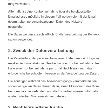
rung verwiesen.
Alter­na­tiv ist eine Kon­takt­auf­nahme über die bereit­ge­stellte
Email­adresse möglich. In diesem Fall werden die mit der Email
über­mit­tel­ten per­so­nen­be­zo­ge­nen Daten des Nutzers
gespeichert.
Die Daten werden aus­schließ­lich für die Ver­ar­bei­tung der Kon­ver­
sa­tion verwendet.
2. Zweck der Datenverarbeitung
Die Ver­ar­bei­tung der per­so­nen­be­zo­ge­nen Daten aus der Ein­ga­be­
maske dient uns allein zur Bear­bei­tung der Kon­takt­auf­nahme. Im
Falle einer Kon­takt­auf­nahme per Email liegt hieran auch das
erfor­der­li­che berech­tigte Inter­esse an der Ver­ar­bei­tung der Daten.
Die sons­ti­gen während des Absen­de­vor­gangs ver­ar­bei­te­ten per­
so­nen­be­zo­ge­nen Daten dienen dazu, einen Miss­brauch des Kon­
takt­for­mu­lars zu ver­hin­dern und die Sicher­heit unserer infor­ma­ti­
ons­tech­ni­schen Systeme sicherzustellen.
3. Rechts­grund­lage für die