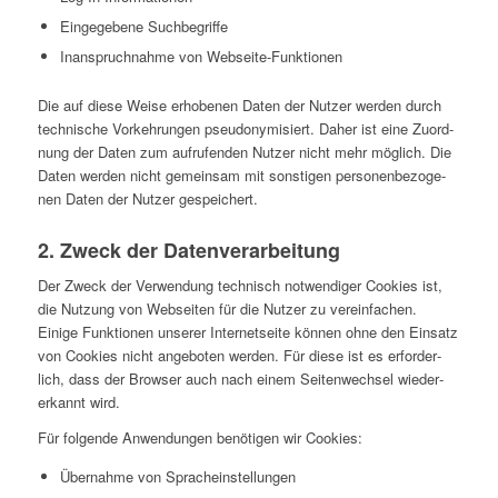
Ein­ge­ge­bene Suchbegriffe
Inan­spruch­nahme von Webseite-Funktionen
Die auf diese Weise erho­be­nen Daten der Nutzer werden durch
tech­ni­sche Vor­keh­run­gen pseud­ony­mi­siert. Daher ist eine Zuord­
nung der Daten zum auf­ru­fen­den Nutzer nicht mehr möglich. Die
Daten werden nicht gemein­sam mit sons­ti­gen per­so­nen­be­zo­ge­
nen Daten der Nutzer gespeichert.
2. Zweck der Datenverarbeitung
Der Zweck der Ver­wen­dung tech­nisch not­wen­di­ger Cookies ist,
die Nutzung von Web­sei­ten für die Nutzer zu ver­ein­fa­chen.
Einige Funk­tio­nen unserer Inter­net­seite können ohne den Einsatz
von Cookies nicht ange­bo­ten werden. Für diese ist es erfor­der­
lich, dass der Browser auch nach einem Sei­ten­wech­sel wie­der­
erkannt wird.
Für fol­gende Anwen­dun­gen benö­ti­gen wir Cookies:
Über­nahme von Spracheinstellungen