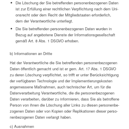
Die Löschung der Sie betref­fen­den per­so­nen­be­zo­ge­nen Daten
ist zur Erfül­lung einer recht­li­chen Ver­pflich­tung nach dem Uni­
ons­recht oder dem Recht der Mit­glied­staa­ten erfor­der­lich,
dem der Ver­ant­wort­li­che unterliegt.
Die Sie betref­fen­den per­so­nen­be­zo­ge­nen Daten wurden in
Bezug auf ange­bo­tene Dienste der Infor­ma­ti­ons­ge­sell­schaft
gemäß Art. 8 Abs. 1 DSGVO erhoben.
b) Infor­ma­tio­nen an Dritte
Hat der Ver­ant­wort­li­che die Sie betref­fen­den per­so­nen­be­zo­ge­nen
Daten öffent­lich gemacht und ist er gem. Art. 17 Abs. 1 DSGVO
zu deren Löschung ver­pflich­tet, so trifft er unter Berück­sich­ti­gung
der ver­füg­ba­ren Tech­no­lo­gie und der Imple­men­tie­rungs­kos­ten
ange­mes­sene Maß­nah­men, auch tech­ni­scher Art, um für die
Daten­ver­ar­bei­tung Ver­ant­wort­li­che, die die per­so­nen­be­zo­ge­nen
Daten ver­ar­bei­ten, darüber zu infor­mie­ren, dass Sie als betrof­fene
Person von ihnen die Löschung aller Links zu diesen per­so­nen­be­
zo­ge­nen Daten oder von Kopien oder Repli­ka­tio­nen dieser per­so­
nen­be­zo­ge­nen Daten ver­langt haben.
c) Aus­nah­men