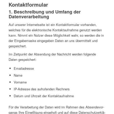
Kon­takt­for­mu­lar
1. Beschrei­bung und Umfang der
Datenverarbeitung
Auf unserer Inter­net­seite ist ein Kon­takt­for­mu­lar vor­han­den,
welches für die elek­tro­ni­sche Kon­takt­auf­nahme genutzt werden
kann. Nimmt ein Nutzer diese Mög­lich­keit wahr, so werden die in
der Ein­ga­be­maske ein­ge­ge­ben Daten an uns über­mit­telt und
gespeichert.
Im Zeit­punkt der Absen­dung der Nach­richt werden fol­gende
Daten gespeichert:
Email­adresse
Name
Vorname
IP-Adresse des auf­ru­fen­den Rechners
Datum und Uhrzeit der Kontaktaufnahme
Für die Ver­ar­bei­tung der Daten wird im Rahmen des Absen­de­vor­
gangs Ihre Ein­wil­li­gung ein­ge­holt und auf diese Daten­schutz­er­klä­