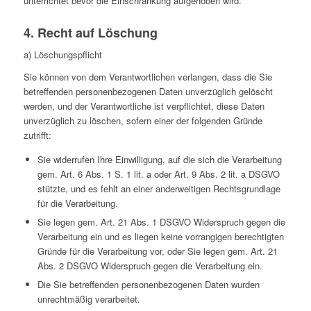
unter­rich­tet bevor die Ein­schrän­kung auf­ge­ho­ben wird.
4. Recht auf Löschung
a) Löschungs­pflicht
Sie können von dem Ver­ant­wort­li­chen ver­lan­gen, dass die Sie
betref­fen­den per­so­nen­be­zo­ge­nen Daten unver­züg­lich gelöscht
werden, und der Ver­ant­wort­li­che ist ver­pflich­tet, diese Daten
unver­züg­lich zu löschen, sofern einer der fol­gen­den Gründe
zutrifft:
Sie wider­ru­fen Ihre Ein­wil­li­gung, auf die sich die Ver­ar­bei­tung
gem. Art. 6 Abs. 1 S. 1 lit. a oder Art. 9 Abs. 2 lit. a DSGVO
stützte, und es fehlt an einer ander­wei­ti­gen Rechts­grund­lage
für die Verarbeitung.
Sie legen gem. Art. 21 Abs. 1 DSGVO Wider­spruch gegen die
Ver­ar­bei­tung ein und es liegen keine vor­ran­gi­gen berech­tig­ten
Gründe für die Ver­ar­bei­tung vor, oder Sie legen gem. Art. 21
Abs. 2 DSGVO Wider­spruch gegen die Ver­ar­bei­tung ein.
Die Sie betref­fen­den per­so­nen­be­zo­ge­nen Daten wurden
unrecht­mä­ßig verarbeitet.