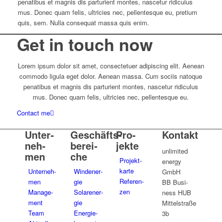
pena­ti­bus et magnis dis par­tu­ri­ent montes, nasce­tur ridi­cu­lus
mus. Donec quam felis, ultri­cies nec, pel­len­tes­que eu, pretium
quis, sem. Nulla con­se­quat massa quis enim.
Get in touch now
Lorem ipsum dolor sit amet, con­sec­te­tuer adi­pi­scing elit. Aenean
commodo ligula eget dolor. Aenean massa. Cum sociis natoque
pena­ti­bus et magnis dis par­tu­ri­ent montes, nasce­tur ridi­cu­lus
mus. Donec quam felis, ultri­cies nec, pel­len­tes­que eu.
Contact me
Unter­
Geschäfts­
Pro­
Kontakt
neh­
be­rei­
jekte
unli­mi­ted
men
che
Pro­jekt­
energy
karte
Unter­neh­
Wind­ener­
GmbH
Refe­ren­
men
gie
BB Busi­
zen
Manage­
Solar­ener­
ness HUB
ment
gie
Mit­tel­straße
Team
Ener­gie­
3b