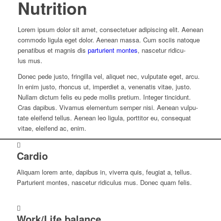
Nut­ri­tion
Lorem ipsum dolor sit amet, con­sec­te­tuer adi­pi­scing elit. Aenean
commodo ligula eget dolor. Aenean massa. Cum sociis natoque
pena­ti­bus et magnis dis
par­tu­ri­ent montes
, nasce­tur ridi­cu­
lus mus.
Donec pede justo, frin­gilla vel, aliquet nec, vul­pu­tate eget, arcu.
In enim justo, rhoncus ut, imper­diet a, venena­tis vitae, justo.
Nullam dictum felis eu pede mollis pretium. Integer tin­cidunt.
Cras dapibus. Vivamus ele­mentum semper nisi. Aenean vul­pu­
tate eleifend tellus. Aenean leo ligula, port­ti­tor eu, con­se­quat
vitae, eleifend ac, enim.
Cardio
Aliquam lorem ante, dapibus in, viverra quis, feugiat a, tellus.
Par­tu­ri­ent montes, nasce­tur ridi­cu­lus mus. Donec quam felis.
Work/Life balance