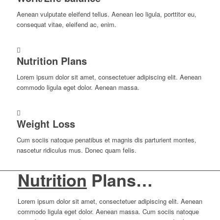
Aenean vul­pu­tate eleifend tellus. Aenean leo ligula, port­ti­tor eu,
con­se­quat vitae, eleifend ac, enim.
Nut­ri­tion Plans
Lorem ipsum dolor sit amet, con­sec­te­tuer adi­pi­scing elit. Aenean
commodo ligula eget dolor. Aenean massa.
Weight Loss
Cum sociis natoque pena­ti­bus et magnis dis par­tu­ri­ent montes,
nasce­tur ridi­cu­lus mus. Donec quam felis.
Nut­ri­tion
Plans…
Lorem ipsum dolor sit amet, con­sec­te­tuer adi­pi­scing elit. Aenean
commodo ligula eget dolor. Aenean massa. Cum sociis natoque