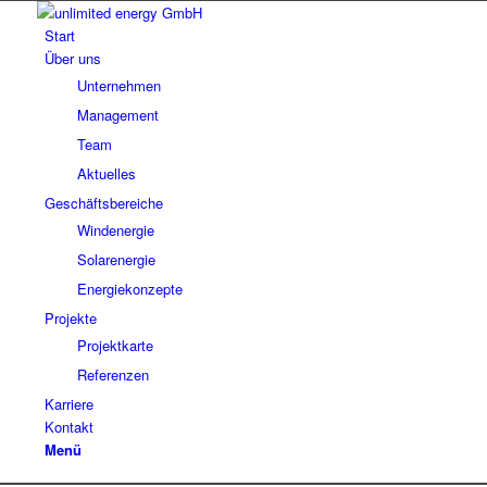
Start
Über uns
Unter­neh­men
Manage­ment
Team
Aktu­el­les
Geschäfts­be­rei­che
Wind­ener­gie
Solar­ener­gie
Ener­gie­kon­zepte
Pro­jekte
Pro­jekt­karte
Refe­ren­zen
Kar­riere
Kontakt
Menü